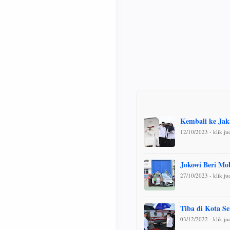
Kembali ke Jak
12/10/2023 - klik j
Jokowi Beri Mo
27/10/2023 - klik j
Tiba di Kota S
03/12/2022 - klik j