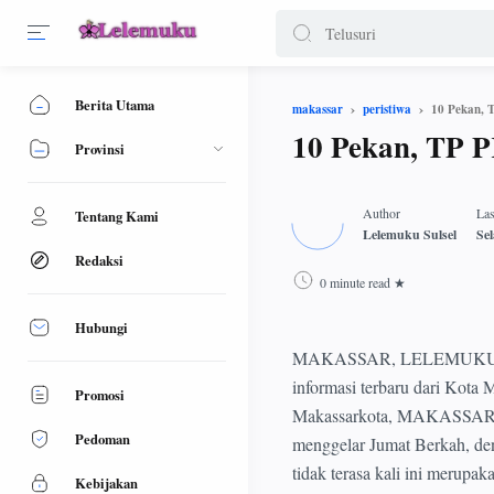
Berita Utama
10 Pekan, 
makassar
peristiwa
10 Pekan, TP 
Provinsi
Tentang Kami
Redaksi
0 minute read
Hubungi
MAKASSAR, LELEMUKU.COM -
informasi terbaru dari Kota
Promosi
Makassarkota, MAKASSAR,-
Pedoman
menggelar Jumat Berkah, den
tidak terasa kali ini merupa
Kebijakan