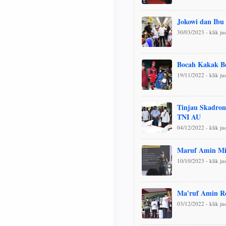
Jokowi dan Ibu 
30/03/2023 - klik j
Bocah Kakak Be
19/11/2022 - klik j
Tinjau Skadron
TNI AU
04/12/2022 - klik j
Maruf Amin Mi
10/10/2023 - klik j
Ma'ruf Amin R
03/12/2022 - klik j